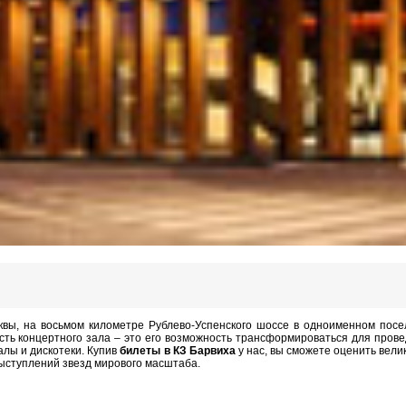
квы, на восьмом километре Рублево-Успенского шоссе в одноименном посе
ть концертного зала – это его возможность трансформироваться для прове
балы и дискотеки. Купив
билеты в КЗ Барвиха
у нас, вы сможете оценить вел
выступлений звезд мирового масштаба.