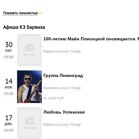
Показать польностью
Афиша КЗ Барвиха
100-летию Майи Плисецкой посвящается.
30
окт.
Барвиха Luxury Village
19:00
Группа Ленинград
14
ноя.
Барвиха Luxury Village
19:00
от 1600 Руб.
Любовь Успенская
17
дек.
Барвиха Luxury Village
20:00