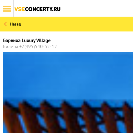
Назад
КОНЦЕРТЫ
ТЕАТР
МЮЗИКЛЫ
ЦИРК
ДЕТЯМ
ШОУ
СПОРТ
Ф
Барвиха Luxury Village
Билеты +7(495)540-52-12