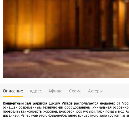
Описание
Адрес
Афиша
Схема
Актеры
Концертный зал Барвиха Luxury Village
располагается недалеко от Мос
оснащен современным техническим оборудованием. Уникальная особеннос
проводить как концерты хоровой, джазовой, рок музыки, так и показы мод, 
дизайнер. Репертуар этого фешенебельного концертного зала состоит из 