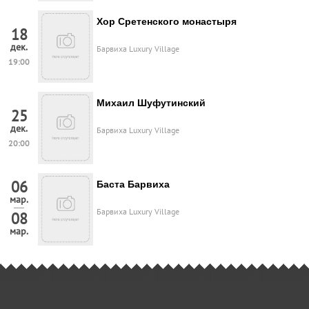
Хор Сретенского монастыря
18
дек.
Барвиха Luxury Village
19:00
Михаил Шуфутинский
25
дек.
Барвиха Luxury Village
20:00
06
Баста Барвиха
мар.
Барвиха Luxury Village
08
мар.