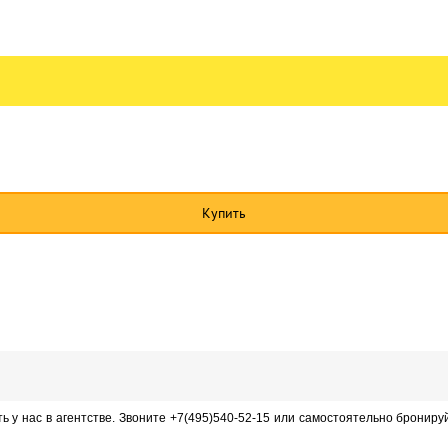
УТБОЛ
ХОККЕЙ
НОВЫЙ ГОД
Купить
ь у нас в агентстве. Звоните +7(495)540-52-15 или самостоятельно брониру